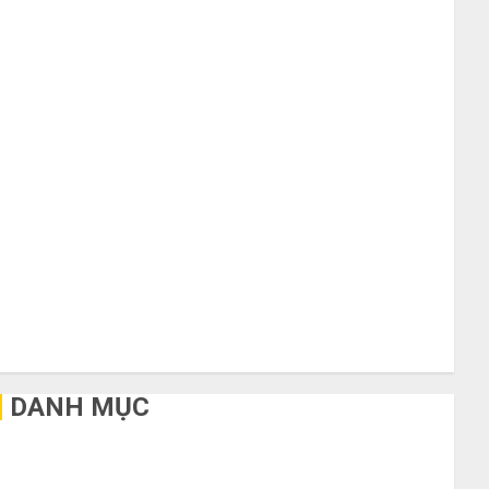
Tháng 10 2020
Tháng 9 2020
Tháng 8 2020
Tháng 7 2020
Tháng 6 2020
Tháng 5 2020
Tháng 4 2020
Tháng 3 2020
Tháng 2 2020
Tháng 1 2020
Tháng 11 2019
Tháng 2 2019
Tháng 11 2018
Tháng 10 2015
DANH MỤC
Bất Động Sản
Công Nghệ
Dịch vụ