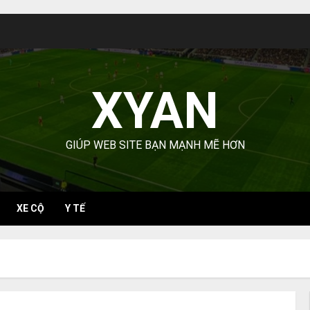
XYAN
GIÚP WEB SITE BẠN MẠNH MẼ HƠN
XE CỘ
Y TẾ