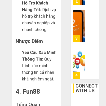
mạng
3
Hỗ Trợ Khách
mù
khiến
Hàng Tốt:
Dịch vụ
công
bạn
nghệ
hỗ trợ khách hàng
bị
Mua
lỗ
giày
chuyên nghiệp và
THÁNG
nặng
dép
6 7,
nhanh chóng.
khi
2026
trên
mua
Taobao:
4
0
Nhược Điểm
hàng
Nên
1688
tăng
Yêu Cầu Xác Minh
hay
Hướng
THÁNG
giảm
dẫn
Thông Tin:
Quy
6 5,
size
2026
săn
trình xác minh
thì
hàng
0
thông tin cá nhân
vừa
thanh
5
khá nghiêm ngặt.
chân?
lý,
xả
CONNECT
THÁNG
kho
WITH US
4. Fun88
Bí
6 3,
giá
2026
kíp
rẻ
order
0
Tổng Quan
bất
Taobao