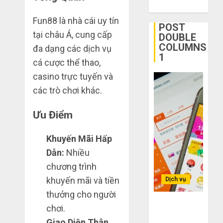
ngờ
tận
1
Fun88 là nhà cái uy tín
trên
gốc:
POST
các
Đồ
tại châu Á, cung cấp
DOUBLE
app
đẹp
Quy
COLUMNS
đa dạng các dịch vụ
Trung
giá
trình
1
cá cược thể thao,
Quốc
xưởng,
5
casino trực tuyến và
không
bước
THÁNG
qua
nhập
các trò chơi khác.
2
6 2,
trung
2026
hàng
gian!
Trung
Ưu Điểm
0
Quốc
3
THÁNG
về
sai
6 8,
Khuyến Mãi Hấp
bán
2026
lầm
Dẫn:
Nhiều
cho
chí
0
người
mạng
chương trình
3
mù
khiến
khuyến mãi và tiền
Dịch vụ
công
bạn
thưởng cho người
nghệ
bị
Mua
Bí kíp order
chơi.
lỗ
giày
Taobao tận
THÁNG
nặng
dép
Giao Diện Thân