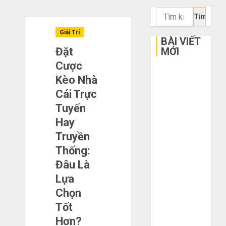
Tìm
kiếm
Giải Trí
cho:
BÀI VIẾT
Đặt
MỚI
Cược
Bí kíp order
Kèo Nhà
Taobao tận
Cái Trực
gốc: Đồ đẹp
Tuyến
giá xưởng,
Hay
không qua
Truyền
trung gian!
Quy trình 5
Thống:
bước nhập
Đâu Là
hàng Trung
Lựa
Quốc về bán
Chọn
cho người mù
Tốt
công nghệ
Hơn?
3 sai lầm chí