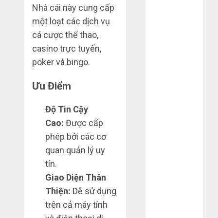
Nhà cái này cung cấp
Tháng 4 2025
Tháng 3 2025
một loạt các dịch vụ
Tháng 2 2025
cá cược thể thao,
Tháng 1 2025
casino trực tuyến,
Tháng 12
poker và bingo.
2024
Tháng 11
Ưu Điểm
2024
Tháng 10
Độ Tin Cậy
2024
Cao:
Được cấp
Tháng 9 2024
phép bởi các cơ
Tháng 7 2024
quan quản lý uy
Tháng 6 2024
tín.
Tháng 5 2024
Giao Diện Thân
Tháng 4 2024
Tháng 3 2024
Thiện:
Dễ sử dụng
Tháng 2 2024
trên cả máy tính
Tháng 1 2024