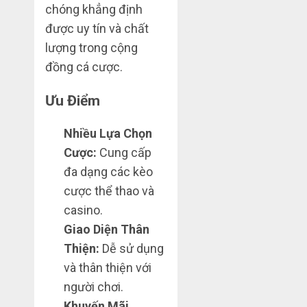
chóng khẳng định
được uy tín và chất
lượng trong cộng
đồng cá cược.
Ưu Điểm
Nhiều Lựa Chọn
Cược:
Cung cấp
đa dạng các kèo
cược thể thao và
casino.
Giao Diện Thân
Thiện:
Dễ sử dụng
và thân thiện với
người chơi.
Khuyến Mãi