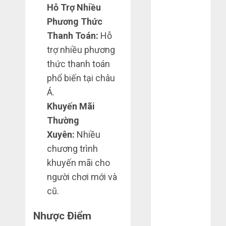
Hỗ Trợ Nhiều
2020
Phương Thức
Tháng 10
Thanh Toán:
Hỗ
2020
Tháng 9 2020
trợ nhiều phương
Tháng 8 2020
thức thanh toán
Tháng 7 2020
phổ biến tại châu
Tháng 6 2020
Á.
Tháng 5 2020
Khuyến Mãi
Tháng 4 2020
Thường
Tháng 3 2020
Xuyên:
Nhiều
Tháng 2 2020
chương trình
Tháng 1 2020
khuyến mãi cho
Tháng 11
2019
người chơi mới và
Tháng 2 2019
cũ.
Tháng 11
2018
Nhược Điểm
Tháng 10