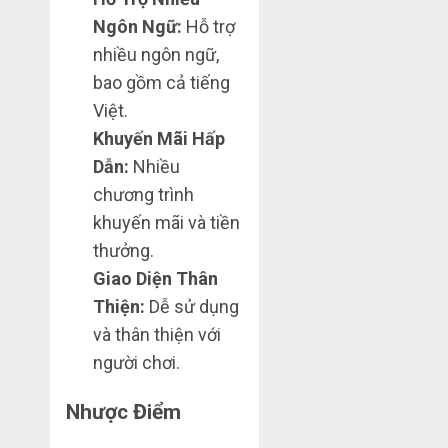
Ngôn Ngữ:
Hỗ trợ
nhiều ngôn ngữ,
bao gồm cả tiếng
Việt.
Khuyến Mãi Hấp
Dẫn:
Nhiều
chương trình
khuyến mãi và tiền
thưởng.
Giao Diện Thân
Thiện:
Dễ sử dụng
và thân thiện với
người chơi.
Nhược Điểm