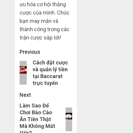
ưu hóa cơ hội thắng
cược của mình. Chúc
bạn may mắn và
thành công trong các
trận cược sắp tới!
Post
Previous
navigation
Cách đặt cược
Previous
và quản lý tiền
post:
tại Baccarat
trực tuyến
Next
Làm Sao Để
Next
Chơi Bào Cào
post:
Ăn Tiền Thật
Mà Không Mất
Vốn?