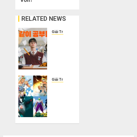
RELATED NEWS
Giải Trí
Cười
ra
nước
mắt
với
10
phim
Giải Trí
hài
Top
Hàn
Truyện
Quốc
Anime
siêu
Isekai
lầy
Hay
lội
Nhất
Năm
THÁNG
2026: