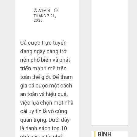
mạng khiến
ADMIN
bạn bị lỗ nặng
THÁNG 7 21,
2020
khi mua hàng
1688
Mua giày dép
Cá cược trực tuyến
trên Taobao:
đang ngày càng trở
Nên tăng hay
nên phổ biến và phát
giảm size thì
vừa chân?
triển mạnh mẽ trên
Hướng dẫn
toàn thế giới. Để tham
săn hàng
gia cá cược một cách
thanh lý, xả
an toàn và hiệu quả,
kho giá rẻ bất
việc lựa chọn một nhà
ngờ trên các
cái uy tín là vô cùng
app Trung
quan trọng. Dưới đây
Quốc
là danh sách top 10
BÌNH
nhà cái uy tín nhất