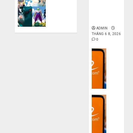
gốc: Đồ đẹp
Hàn
Truyện
giá xưởng,
Quốc
Anime
không qua
siêu
Isekai
trung gian!
lầy
Hay
ADMIN
lội
Nhất
THÁNG 6 8, 2026
Năm
0
THÁNG
2026:
5 5,
Điểm
Dịch vụ
2026
Danh
0
Quy
Những
trình
Thế
5
Giới
bước
Song
nhập
Song
hàng
Đáng
Dịch vụ
Trung
Ghé
Quốc
3
Thăm
về
sai
Nhất
bán
lầm
cho
chí
THÁNG
người
mạng
1 16,