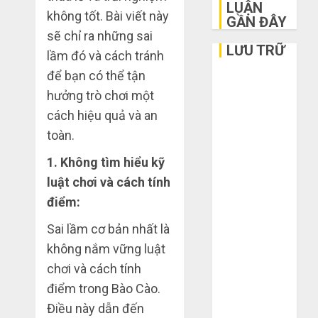
LUẬN
không tốt. Bài viết này
GẦN ĐÂY
sẽ chỉ ra những sai
LƯU TRỮ
lầm đó và cách tránh
để bạn có thể tận
Tháng 6 2026
hưởng trò chơi một
Tháng 5 2026
cách hiệu quả và an
Tháng 3 2026
Tháng 2 2026
toàn.
Tháng 1 2026
1. Không tìm hiểu kỹ
Tháng 12
luật chơi và cách tính
2025
điểm:
Tháng 10
2025
Sai lầm cơ bản nhất là
Tháng 9 2025
không nắm vững luật
Tháng 8 2025
chơi và cách tính
Tháng 7 2025
điểm trong Bào Cào.
Tháng 6 2025
Điều này dẫn đến
Tháng 5 2025