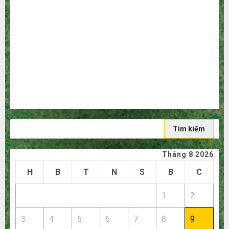
qua trung gian!
Quy trình 5 bước nhập hàng Trung Quốc về bán cho
người mù công nghệ
3 sai lầm chí mạng khiến bạn bị lỗ nặng khi mua hàng
1688
Mua giày dép trên Taobao: Nên tăng hay giảm size thì
vừa chân?
Hướng dẫn săn hàng thanh lý, xả kho giá rẻ bất ngờ trên
các app Trung Quốc
Tìm
kiếm
cho:
Tháng 8 2026
H
B
T
N
S
B
C
1
2
3
4
5
6
7
8
9