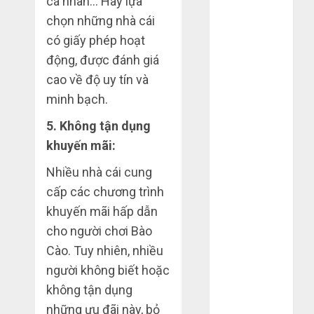
cá nhân… Hãy lựa
2020
chọn những nhà cái
Tháng 10
có giấy phép hoạt
2020
động, được đánh giá
Tháng 9 2020
cao về độ uy tín và
Tháng 8 2020
minh bạch.
Tháng 7 2020
Tháng 6 2020
5. Không tận dụng
Tháng 5 2020
khuyến mãi:
Tháng 4 2020
Nhiều nhà cái cung
Tháng 3 2020
Tháng 2 2020
cấp các chương trình
Tháng 1 2020
khuyến mãi hấp dẫn
Tháng 11
cho người chơi Bào
2019
Cào. Tuy nhiên, nhiều
Tháng 2 2019
người không biết hoặc
Tháng 11
không tận dụng
2018
những ưu đãi này, bỏ
Tháng 10