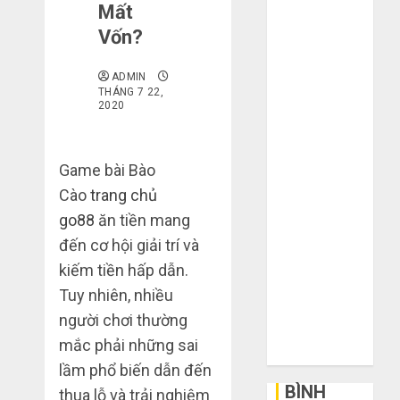
Mất
mạng khiến
Vốn?
bạn bị lỗ nặng
khi mua hàng
ADMIN
1688
THÁNG 7 22,
2020
Mua giày dép
trên Taobao:
Nên tăng hay
Game bài Bào
giảm size thì
Cào
trang chủ
vừa chân?
go88
ăn tiền mang
Hướng dẫn
săn hàng
đến cơ hội giải trí và
thanh lý, xả
kiếm tiền hấp dẫn.
kho giá rẻ bất
Tuy nhiên, nhiều
ngờ trên các
người chơi thường
app Trung
mắc phải những sai
Quốc
lầm phổ biến dẫn đến
BÌNH
thua lỗ và trải nghiệm