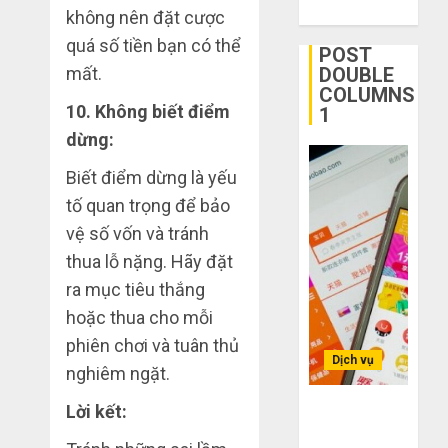
0
không nên đặt cược
vừa
thanh
5
chân?
lý,
quá số tiền bạn có thể
POST
xả
mất.
DOUBLE
THÁNG
kho
Bí
COLUMNS
6 3,
giá
10. Không biết điểm
2026
kíp
1
rẻ
order
dừng:
0
bất
Taobao
ngờ
Biết điểm dừng là yếu
tận
1
trên
gốc:
tố quan trọng để bảo
các
Đồ
vệ số vốn và tránh
app
đẹp
Quy
thua lỗ nặng. Hãy đặt
Trung
giá
trình
Quốc
xưởng,
ra mục tiêu thắng
5
không
bước
hoặc thua cho mỗi
THÁNG
qua
nhập
2
6 2,
phiên chơi và tuân thủ
trung
2026
hàng
Dịch vụ
nghiêm ngặt.
gian!
Trung
0
Quốc
3
Lời kết:
Bí kíp order
THÁNG
về
sai
6 8,
Taobao tận
bán
2026
lầm