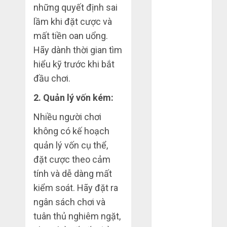
những quyết định sai
Tháng 4 2025
Tháng 3 2025
lầm khi đặt cược và
Tháng 2 2025
mất tiền oan uổng.
Tháng 1 2025
Hãy dành thời gian tìm
Tháng 12
hiểu kỹ trước khi bắt
2024
đầu chơi.
Tháng 11
2024
2. Quản lý vốn kém:
Tháng 10
Nhiều người chơi
2024
không có kế hoạch
Tháng 9 2024
quản lý vốn cụ thể,
Tháng 7 2024
đặt cược theo cảm
Tháng 6 2024
Tháng 5 2024
tính và dễ dàng mất
Tháng 4 2024
kiểm soát. Hãy đặt ra
Tháng 3 2024
ngân sách chơi và
Tháng 2 2024
tuân thủ nghiêm ngặt,
Tháng 1 2024