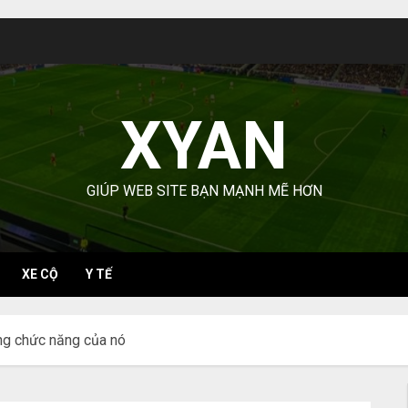
XYAN
GIÚP WEB SITE BẠN MẠNH MẼ HƠN
XE CỘ
Y TẾ
ng chức năng của nó