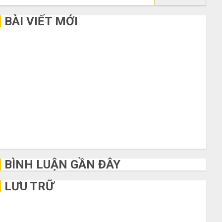
kiếm
cho:
BÀI VIẾT MỚI
Bí kíp order Taobao tận gốc: Đồ đẹp giá xưởng, không qua
trung gian!
Quy trình 5 bước nhập hàng Trung Quốc về bán cho người
mù công nghệ
3 sai lầm chí mạng khiến bạn bị lỗ nặng khi mua hàng 1688
Mua giày dép trên Taobao: Nên tăng hay giảm size thì vừa
chân?
Hướng dẫn săn hàng thanh lý, xả kho giá rẻ bất ngờ trên các
app Trung Quốc
BÌNH LUẬN GẦN ĐÂY
LƯU TRỮ
Tháng 6 2026
Tháng 5 2026